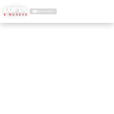
SË SHPEJTI
LUFTA E NUSEVE
EPISODI —
?
←
KTHEHU NË FILLIM
▶ SHIKO NË YOUTUBE