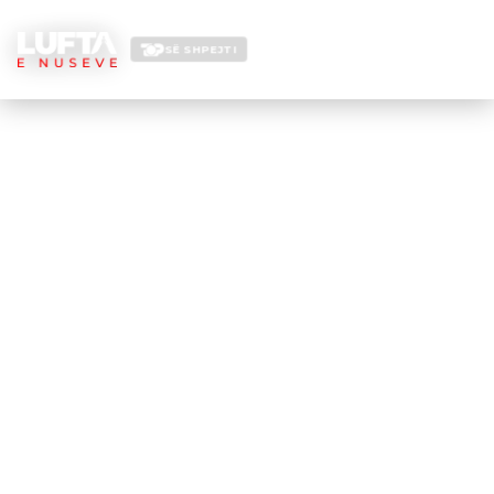
SË SHPEJTI
LUFTA E NUSEVE
EPISODI —
?
←
KTHEHU NË FILLIM
▶ SHIKO NË YOUTUBE